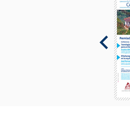
2022
Planos Vivos, arquitectura en el lugar del otro.
Dictada por Simón Hosie
Leer más