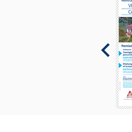
CÁTEDRA CORONA
2022
Planos Vivos, arquitectura en el lugar del otro.
Dictada por Simón Hosie
Leer más